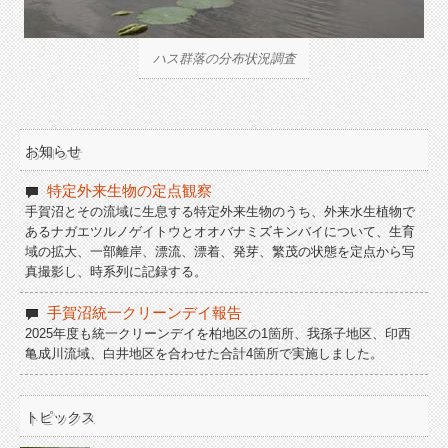
ハス群落の分布状況調査
お知らせ
特定外来生物の定点観察
手賀沼とその流域に生息する特定外来生物のうち、外来水生植物で
あるナガエツルノゲイトウとオオバナミズキンバイについて、生育
域の拡大、一部離岸、漂流、漂着、発芽、繁茂の状態を定点から写
真撮影し、時系列に記録する。
手賀沼統一クリーンデイ報告
2025年度も統一クリーンデイを柏地区の1箇所、我孫子地区、印西
亀成川流域、白井地区を合わせた合計4箇所で実施しました。
トピックス