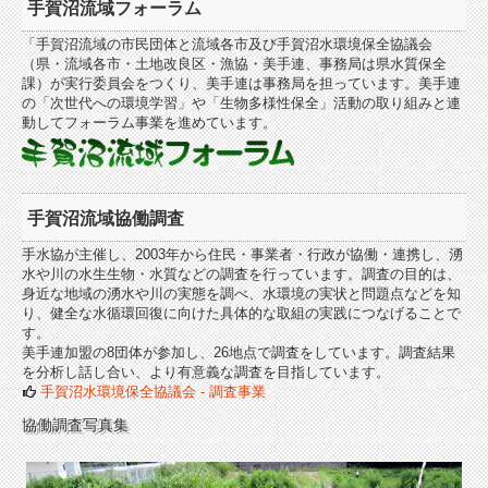
手賀沼流域フォーラム
「手賀沼流域の市民団体と流域各市及び手賀沼水環境保全協議会
（県・流域各市・土地改良区・漁協・美手連、事務局は県水質保全
課）が実行委員会をつくり、美手連は事務局を担っています。美手連
の「次世代への環境学習」や「生物多様性保全」活動の取り組みと連
動してフォーラム事業を進めています。
手賀沼流域協働調査
手水協が主催し、2003年から住民・事業者・行政が協働・連携し、湧
水や川の水生生物・水質などの調査を行っています。調査の目的は、
身近な地域の湧水や川の実態を調べ、水環境の実状と問題点などを知
り、健全な水循環回復に向けた具体的な取組の実践につなげることで
す。
美手連加盟の8団体が参加し、26地点で調査をしています。調査結果
を分析し話し合い、より有意義な調査を目指しています。
手賀沼水環境保全協議会 - 調査事業
協働調査写真集