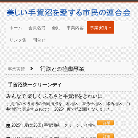
ホーム
会員名簿
会則
事業内容
事業実績
リンク集
問合せ
行政との協働事業
事業実績
手賀沼統一クリーンデイ
みんなで 楽しく ふるさと手賀沼をきれいに
手賀沼の水辺周辺の合同清掃を、柏地区、我孫子地区、印西地区、白
井地区で実施するもので、2025年度で第23回となりました。
詳細
2025年度(第23回) 手賀沼統一クリーンデイ報告
詳細