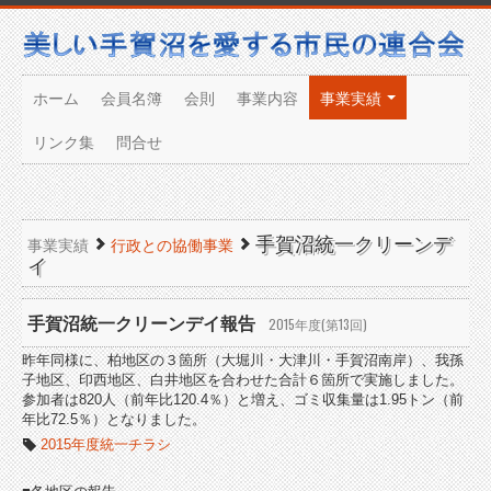
ホーム
会員名簿
会則
事業内容
事業実績
リンク集
問合せ
手賀沼統一クリーンデ
事業実績
行政との協働事業
イ
手賀沼統一クリーンデイ報告
2015年度(第13回)
昨年同様に、柏地区の３箇所（大堀川・大津川・手賀沼南岸）、我孫
子地区、印西地区、白井地区を合わせた合計６箇所で実施しました。
参加者は820人（前年比120.4％）と増え、ゴミ収集量は1.95トン（前
年比72.5％）となりました。
2015年度統一チラシ