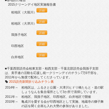
■各地区の報告
2015クリーンデイ地区実施報告書
詳細
柏地区（大堀川）
詳細
柏地区（大津川）
詳細
我孫子地区
詳細
印西地区
詳細
白井地区
■千葉西部読売会柏東支部・柏西支部・千葉北部読売会我孫子支部
は、美手連の活動を応援し統一クリーンデイのチラシ7万6千部を、
2011年から無償で配布してくださっています。
2015読売新聞折り込みチラシ裏
2014年～
柏地区は、ふるさと公園・大津川ヒドリ橋たもと・道の駅
しょうなんを集合場所として3か所で清掃しています。
2011年～
柏地区、我孫子地区、印西地区、白井地区で開催
2010年～
亀成川を愛する会が印西地区として実施、地蔵寺の獅子舞
の話を聞く企画も入れ大勢の参加がありました。