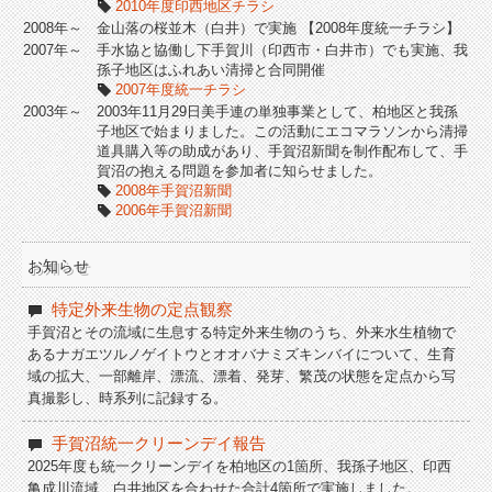
2010年度印西地区チラシ
2008年～
金山落の桜並木（白井）で実施 【2008年度統一チラシ】
2007年～
手水協と協働し下手賀川（印西市・白井市）でも実施、我
孫子地区はふれあい清掃と合同開催
2007年度統一チラシ
2003年～
2003年11月29日美手連の単独事業として、柏地区と我孫
子地区で始まりました。この活動にエコマラソンから清掃
道具購入等の助成があり、手賀沼新聞を制作配布して、手
賀沼の抱える問題を参加者に知らせました。
2008年手賀沼新聞
2006年手賀沼新聞
お知らせ
特定外来生物の定点観察
手賀沼とその流域に生息する特定外来生物のうち、外来水生植物で
あるナガエツルノゲイトウとオオバナミズキンバイについて、生育
域の拡大、一部離岸、漂流、漂着、発芽、繁茂の状態を定点から写
真撮影し、時系列に記録する。
手賀沼統一クリーンデイ報告
2025年度も統一クリーンデイを柏地区の1箇所、我孫子地区、印西
亀成川流域、白井地区を合わせた合計4箇所で実施しました。